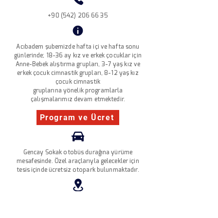
+90 (542) 206 66 35
Acıbadem şubemizde hafta içi ve hafta sonu
günlerinde;
18-36 ay kız ve erkek çocuklar için
Anne-Bebek alıştırma grupları,
3-7 yaş kız ve
erkek çocuk cimnastik grupları,
8-12 yaş kız
çocuk cimnastik
gruplarına
yönelik
programlarla
çalışmalarımız devam etmektedir.
Program ve Ücret
Gencay Sokak otobüs durağına yürüme
mesafesinde. Özel araçlarıyla gelecekler için
tesis içinde ücretsiz otopark bulunmaktadır.